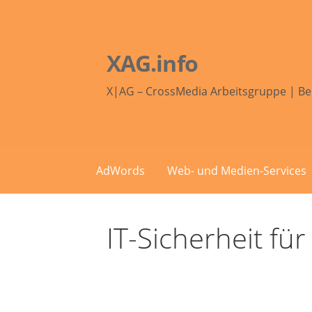
Zum
Inhalt
springen
XAG.info
X|AG – CrossMedia Arbeitsgruppe | Be
AdWords
Web- und Medien-Services
IT-Sicherheit f