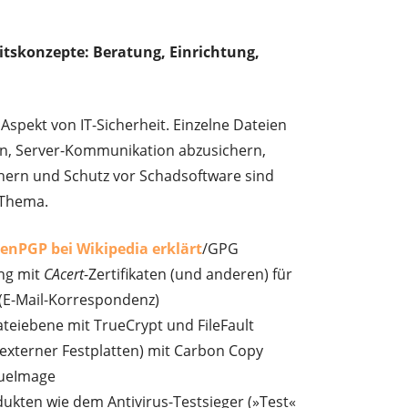
eitskonzepte: Beratung, Einrichtung,
 Aspekt von IT-Sicherheit. Einzelne Dateien
en, Server-Kommunikation abzusichern,
chern und Schutz vor Schadsoftware sind
 Thema.
enPGP bei Wikipedia erklärt
/GPG
ng mit
CAcert
-Zertifikaten (und anderen) für
(E-Mail-Korrespondenz)
teiebene mit TrueCrypt und FileFault
 externer Festplatten) mit Carbon Copy
rueImage
dukten wie dem Antivirus-Testsieger (»Test«