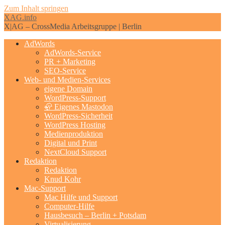
Zum Inhalt springen
XAG.info
X|AG – CrossMedia Arbeitsgruppe | Berlin
AdWords
AdWords-Service
PR + Marketing
SEO-Service
Web- und Medien-Services
eigene Domain
WordPress-Support
🦣 Eigenes Mastodon
WordPress-Sicherheit
WordPress Hosting
Medienproduktion
Digital und Print
NextCloud Support
Redaktion
Redaktion
Knud Kohr
Mac-Support
Mac Hilfe und Support
Computer-Hilfe
Hausbesuch – Berlin + Potsdam
Virtualisierung