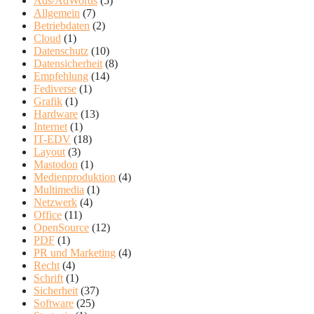
Ads/AdWords
(5)
Allgemein
(7)
Betriebdaten
(2)
Cloud
(1)
Datenschutz
(10)
Datensicherheit
(8)
Empfehlung
(14)
Fediverse
(1)
Grafik
(1)
Hardware
(13)
Internet
(1)
IT-EDV
(18)
Layout
(3)
Mastodon
(1)
Medienproduktion
(4)
Multimedia
(1)
Netzwerk
(4)
Office
(11)
OpenSource
(12)
PDF
(1)
PR und Marketing
(4)
Recht
(4)
Schrift
(1)
Sicherheit
(37)
Software
(25)