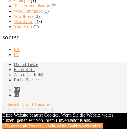
Strategie
(1)
Telekommunikation
(2)
WooCommerce
(1)
WordPress
(3)
WorkGroup
(8)
YunoHost
(1)
SOCIAL
FB
IN
Daniel Tietze
Knud Kohr
Anna-Eda Ettilå
Emile Focaccia
FB
IN
Datenschutz und Tracking
Copyright © 2026 XAG.info
Diese Website benutzt Cookies. Wenn Sie die Website weiter
nutzen, gehen wir von Ihrem Einverständnis aus.
Ja, weiter mit Cookies.
Nein, keine Cookies verwenden.