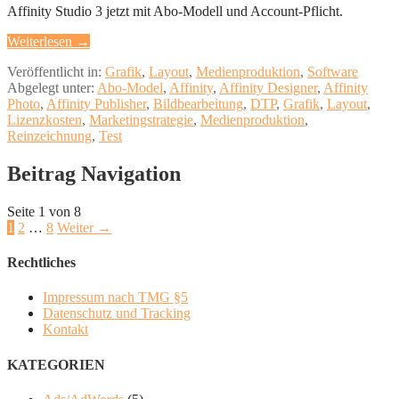
Affinity Studio 3 jetzt mit Abo-Modell und Account-Pflicht.
Weiterlesen →
Veröffentlicht in:
Grafik
,
Layout
,
Medienproduktion
,
Software
Abgelegt unter:
Abo-Model
,
Affinity
,
Affinity Designer
,
Affinity
Photo
,
Affinity Publisher
,
Bildbearbeitung
,
DTP
,
Grafik
,
Layout
,
Lizenzkosten
,
Marketingstrategie
,
Medienproduktion
,
Reinzeichnung
,
Test
Beitrag Navigation
Seite 1 von 8
1
2
…
8
Weiter →
Rechtliches
Impressum nach TMG §5
Datenschutz und Tracking
Kontakt
KATEGORIEN