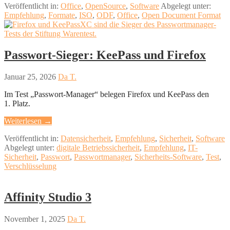
Veröffentlicht in:
Office
,
OpenSource
,
Software
Abgelegt unter:
Empfehlung
,
Formate
,
ISO
,
ODF
,
Office
,
Open Document Format
Passwort-Sieger: KeePass und Firefox
Januar 25, 2026
Da T.
Im Test „Passwort-Manager“ belegen Firefox und KeePass den
1. Platz.
Weiterlesen →
Veröffentlicht in:
Datensicherheit
,
Empfehlung
,
Sicherheit
,
Software
Abgelegt unter:
digitale Betriebssicherheit
,
Empfehlung
,
IT-
Sicherheit
,
Passwort
,
Passwortmanager
,
Sicherheits-Software
,
Test
,
Verschlüsselung
Affinity Studio 3
November 1, 2025
Da T.