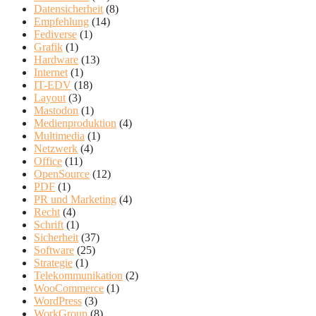
Datensicherheit
(8)
Empfehlung
(14)
Fediverse
(1)
Grafik
(1)
Hardware
(13)
Internet
(1)
IT-EDV
(18)
Layout
(3)
Mastodon
(1)
Medienproduktion
(4)
Multimedia
(1)
Netzwerk
(4)
Office
(11)
OpenSource
(12)
PDF
(1)
PR und Marketing
(4)
Recht
(4)
Schrift
(1)
Sicherheit
(37)
Software
(25)
Strategie
(1)
Telekommunikation
(2)
WooCommerce
(1)
WordPress
(3)
WorkGroup
(8)