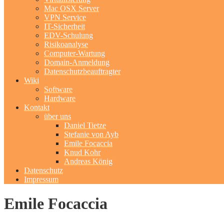
Mac OSX Server
VPN Service
IT-Sicherheit
EDV-Schulung
Risikoanalyse
Computer-Wartung
Domain-Anmeldung
Datenschutzbeauftragter
Wiki
Software
Hardware
Kontakt
über uns
Daniel Tietze
Stefanie von Ayb
Emile Focaccia
Knud Kohr
Andreas König
Datenschutz
Impressum
Emile Focaccia