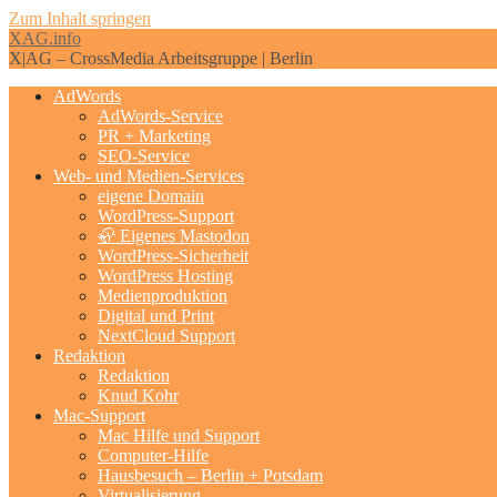
Zum Inhalt springen
XAG.info
X|AG – CrossMedia Arbeitsgruppe | Berlin
AdWords
AdWords-Service
PR + Marketing
SEO-Service
Web- und Medien-Services
eigene Domain
WordPress-Support
🦣 Eigenes Mastodon
WordPress-Sicherheit
WordPress Hosting
Medienproduktion
Digital und Print
NextCloud Support
Redaktion
Redaktion
Knud Kohr
Mac-Support
Mac Hilfe und Support
Computer-Hilfe
Hausbesuch – Berlin + Potsdam
Virtualisierung