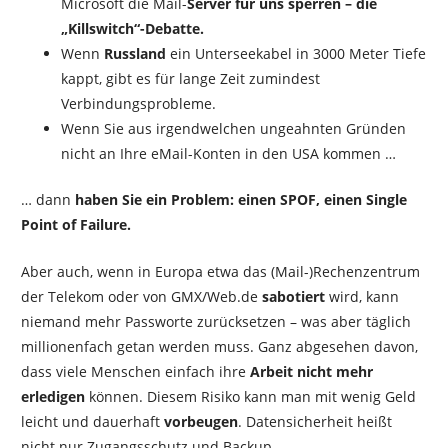
Microsoft die Mail-
Server für uns sperren – die
„Killswitch“-Debatte.
Wenn
Russland
ein Unterseekabel in 3000 Meter Tiefe
kappt, gibt es für lange Zeit zumindest
Verbindungsprobleme.
Wenn Sie aus irgendwelchen ungeahnten Gründen
nicht an Ihre eMail-Konten in den USA kommen …
… dann
haben Sie ein Problem: einen SPOF, einen Single
Point of Failure.
Aber auch, wenn in Europa etwa das (Mail-)Rechenzentrum
der Telekom oder von GMX/Web.de
sabotiert
wird, kann
niemand mehr Passworte zurücksetzen – was aber täglich
millionenfach getan werden muss. Ganz abgesehen davon,
dass viele Menschen einfach ihre
Arbeit nicht mehr
erledigen
können. Diesem Risiko kann man mit wenig Geld
leicht und dauerhaft
vorbeugen
. Datensicherheit heißt
nicht nur Zugangsschutz und
Backup.