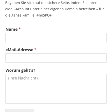
Begeben Sie sich auf die sichere Seite, indem Sie Ihren
eMail-Account unter einer eigenen Domain betreiben – für
die ganze Familie. #noSPOF
e
Name
*
M
a
i
l
eMail-Adresse
*
-
A
d
r
Worum geht's?
e
s
s
e
W
o
r
u
m