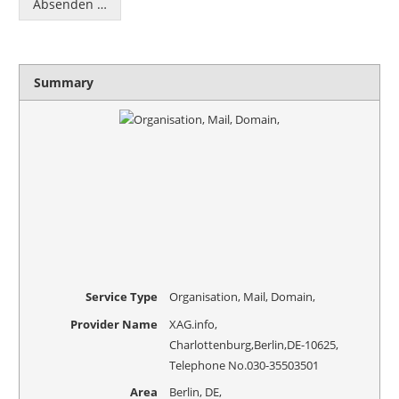
Absenden …
g
e
h
t
Summary
'
s
?
Service Type
Organisation, Mail, Domain,
Provider Name
XAG.info
,
Charlottenburg
,
Berlin
,
DE
-
10625
,
Telephone No.030-35503501
Area
Berlin, DE,