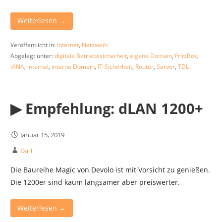
Weiterlesen →
Veröffentlicht in:
Internet
,
Netzwerk
Abgelegt unter:
digitale Betriebssicherheit
,
eigene Domain
,
FritzBox
,
IANA
,
internal
,
interne Domain
,
IT-Sicherheit
,
Router
,
Server
,
TDL
▶︎ Empfehlung: dLAN 1200+
Januar 15, 2019
Da T.
Die Baureihe Magic von Devolo ist mit Vorsicht zu genießen.
Die 1200er sind kaum langsamer aber preiswerter.
Weiterlesen →