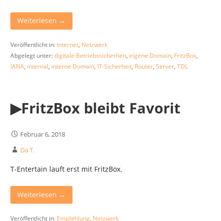
Weiterlesen →
Veröffentlicht in:
Internet
,
Netzwerk
Abgelegt unter:
digitale Betriebssicherheit
,
eigene Domain
,
FritzBox
,
IANA
,
internal
,
interne Domain
,
IT-Sicherheit
,
Router
,
Server
,
TDL
▶︎FritzBox bleibt Favorit
Februar 6, 2018
Da T.
T-Entertain lauft erst mit FritzBox.
Weiterlesen →
Veröffentlicht in:
Empfehlung
,
Netzwerk