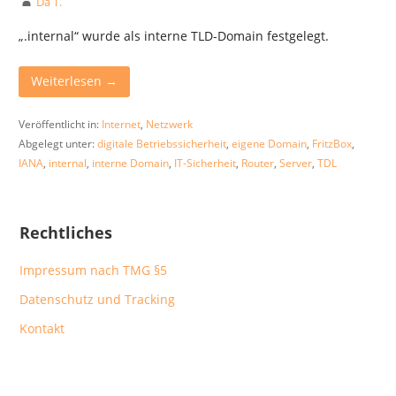
Da T.
„.internal“ wurde als interne TLD-Domain festgelegt.
Weiterlesen →
Veröffentlicht in:
Internet
,
Netzwerk
Abgelegt unter:
digitale Betriebssicherheit
,
eigene Domain
,
FritzBox
,
IANA
,
internal
,
interne Domain
,
IT-Sicherheit
,
Router
,
Server
,
TDL
Rechtliches
Impressum nach TMG §5
Datenschutz und Tracking
Kontakt