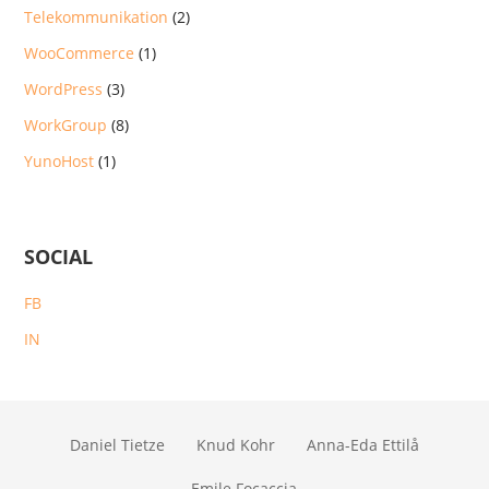
Telekommunikation
(2)
WooCommerce
(1)
WordPress
(3)
WorkGroup
(8)
YunoHost
(1)
SOCIAL
FB
IN
Daniel Tietze
Knud Kohr
Anna-Eda Ettilå
Emile Focaccia