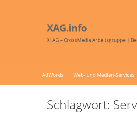
Zum
Inhalt
springen
XAG.info
X|AG – CrossMedia Arbeitsgruppe | Be
AdWords
Web- und Medien-Services
Schlagwort: Ser