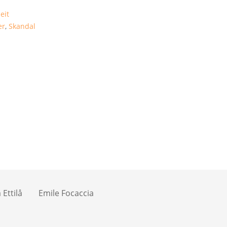
eit
er
,
Skandal
Ettilå
Emile Focaccia