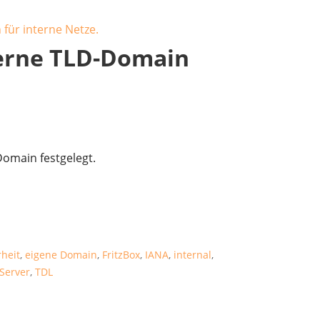
nterne TLD-Domain
Domain festgelegt.
rheit
,
eigene Domain
,
FritzBox
,
IANA
,
internal
,
Server
,
TDL