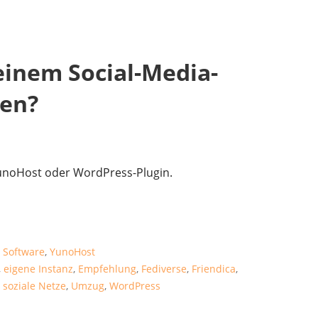
inem Social-Media-
en?
YunoHost oder WordPress-Plugin.
,
Software
,
YunoHost
,
eigene Instanz
,
Empfehlung
,
Fediverse
,
Friendica
,
,
soziale Netze
,
Umzug
,
WordPress