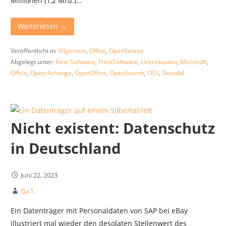
Millionen (1,2 Mrd.)…
Weiterlesen →
Veröffentlicht in:
Allgemein
,
Office
,
OpenSource
Abgelegt unter:
freie Software
,
FreieSoftware
,
Lizenzkosten
,
Microsoft
,
Office
,
Open-Xchange
,
OpenOffice
,
OpenSource
,
OSS
,
Skandal
Nicht existent: Datenschutz
in Deutschland
Juni 22, 2023
Da T.
Ein Datenträger mit Personaldaten von SAP bei eBay
illustriert mal wieder den desolaten Stellenwert des