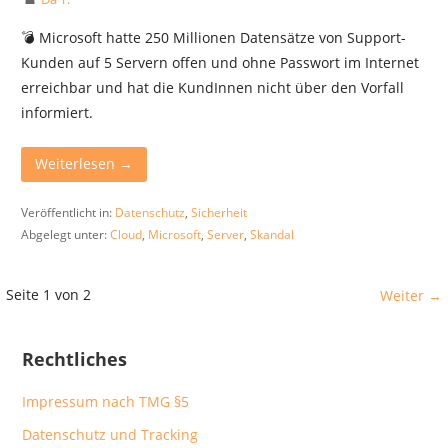
💣 Microsoft hatte 250 Millionen Datensätze von Support-
Kunden auf 5 Servern offen und ohne Passwort im Internet
erreichbar und hat die KundInnen nicht über den Vorfall
informiert.
Weiterlesen →
Veröffentlicht in:
Datenschutz
,
Sicherheit
Abgelegt unter:
Cloud
,
Microsoft
,
Server
,
Skandal
Beitrag
Seite 1 von 2
Weiter →
Navigation
Rechtliches
Impressum nach TMG §5
Datenschutz und Tracking