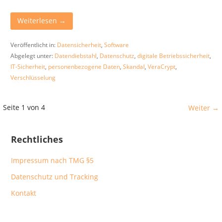
Weiterlesen →
Veröffentlicht in:
Datensicherheit
,
Software
Abgelegt unter:
Datendiebstahl
,
Datenschutz
,
digitale Betriebssicherheit
,
IT-Sicherheit
,
personenbezogene Daten
,
Skandal
,
VeraCrypt
,
Verschlüsselung
Beitrag
Seite 1 von 4
Weiter →
Navigation
Rechtliches
Impressum nach TMG §5
Datenschutz und Tracking
Kontakt