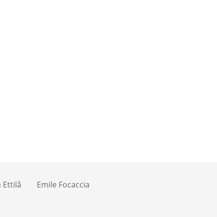
Ettilå
Emile Focaccia