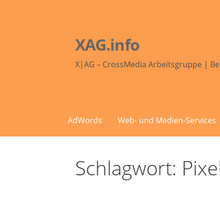
Zum
Inhalt
springen
XAG.info
X|AG – CrossMedia Arbeitsgruppe | Be
AdWords
Web- und Medien-Services
Schlagwort: Pixe