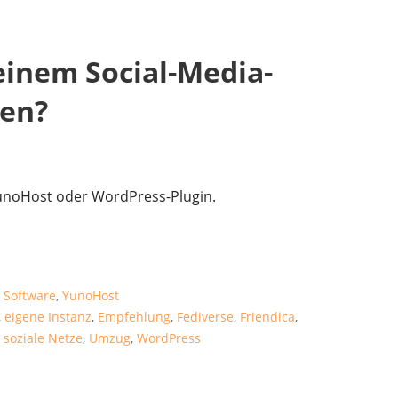
inem Social-Media-
en?
YunoHost oder WordPress-Plugin.
,
Software
,
YunoHost
,
eigene Instanz
,
Empfehlung
,
Fediverse
,
Friendica
,
,
soziale Netze
,
Umzug
,
WordPress