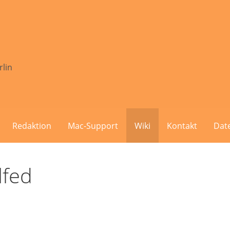
rlin
Redaktion
Mac-Support
Wiki
Kontakt
Dat
lfed