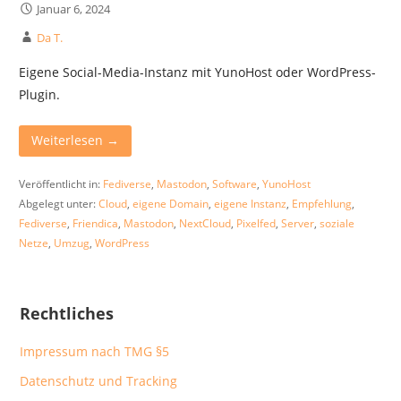
Januar 6, 2024
Da T.
Eigene Social-Media-Instanz mit YunoHost oder WordPress-
Plugin.
Weiterlesen →
Veröffentlicht in:
Fediverse
,
Mastodon
,
Software
,
YunoHost
Abgelegt unter:
Cloud
,
eigene Domain
,
eigene Instanz
,
Empfehlung
,
Fediverse
,
Friendica
,
Mastodon
,
NextCloud
,
Pixelfed
,
Server
,
soziale
Netze
,
Umzug
,
WordPress
Rechtliches
Impressum nach TMG §5
Datenschutz und Tracking