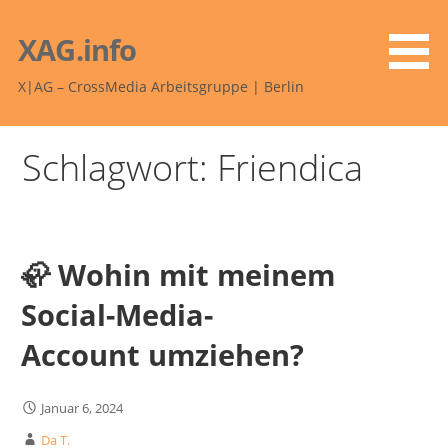
Zum
Inhalt
XAG.info
springen
X|AG – CrossMedia Arbeitsgruppe | Berlin
Schlagwort: Friendica
🦣 Wohin mit meinem
Social-Media-
Account umziehen?
Januar 6, 2024
Da T.