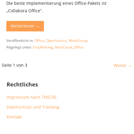
Die beste Implementierung eines Office-Pakets ist
„Collabora Office“.
Weiterlesen →
Veröffentlicht in:
Office
,
OpenSource
,
WorkGroup
Abgelegt unter:
Empfehlung
,
NextCloud
,
Office
Beitrag
Seite 1 von 3
Weiter →
Navigation
Rechtliches
Impressum nach TMG §5
Datenschutz und Tracking
Kontakt