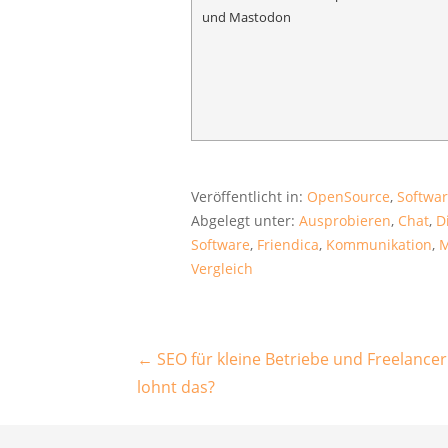
Veröffentlicht in:
OpenSource
,
Softwa
Abgelegt unter:
Ausprobieren
,
Chat
,
D
Software
,
Friendica
,
Kommunikation
,
M
Vergleich
Beitragsnavigation
← SEO für kleine Betriebe und Freelancer
lohnt das?