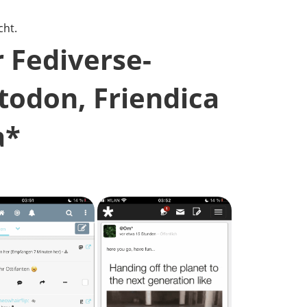
r Fediverse-
todon, Friendica
a*