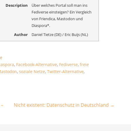
Description
Über welches Portal soll man ins
Fediverse einsteigen? Ein Vergleich
von Friendica, Mastodon und
Diaspora*.
Author
Daniel Tietze (DE) / Eric Buijs (NL)
re
iaspora
,
Facebook-Alternative
,
Fediverse
,
freie
astodon
,
soziale Netze
,
Twitter-Alternative
,
 –
Nicht existent: Datenschutz in Deutschland →