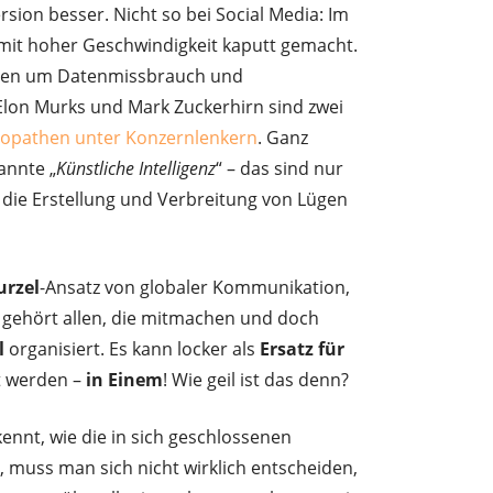
rsion besser. Nicht so bei Social Media: Im
e mit hoher Geschwindigkeit kaputt gemacht.
len um Datenmissbrauch und
Elon Murks und Mark Zuckerhirn sind zwei
opathen unter Konzernlenkern
. Ganz
annte „
Künstliche Intelligenz
“ – das sind nur
r die Erstellung und Verbreitung von Lügen
rzel
-Ansatz von globaler Kommunikation,
 gehört allen, die mitmachen und doch
l
organisiert. Es kann locker als
Ersatz für
t werden –
in Einem
! Wie geil ist das denn?
ennt, wie die in sich geschlossenen
 muss man sich nicht wirklich entscheiden,