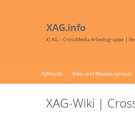
Zum
Inhalt
springen
XAG.info
X|AG – CrossMedia Arbeitsgruppe | Be
AdWords
Web- und Medien-Services
XAG-Wiki | Cro