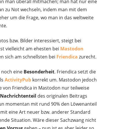
nn man überall mitmachen; man hat nur eine
an zu Not wechseln, indem man mit dem
eher um die Frage, wo man in das weltweite
hte.
s bzw. Bilder interessiert, steigt bei
 ist vielleicht am ehesten bei
Mastodon
en sich am schnellsten bei
Friendica
zurecht.
l noch eine
Besonderheit
. Friendica setzt die
ls
ActivityPub
korrekt um. Mastodon jedoch
ge von Friendica in Mastodon nur teilweise
e
Nachrichtenteil
des originalen Beitrags
nun momentan mit rund 90% den Löwenanteil
mit eine Art neuer bzw. anderer Standard
sende Situation. Wäre dieser Sachzwang nicht
den Vorzug
geben – nun ist es aber leider so.