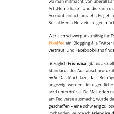
wo man mitmacht: von überall ka
Art „Home Base“. Und die kann m
Account einfach umzieht. Es geht 
Social-Media-Netz einsteigen möc
Wer sich schwerpunktmäßig für Foto
Pixelfed
ein. Blogging á la Twitter
vertraut. Und Facebook-Fans find
Bezüglich
Friendica
gibt es aktuel
Standards des Austauschprotokol
nicht
. Das führt dazu, dass Beiträ
angezeigt werden: der eigentlich
wird unterdrückt. Da Mastodon 
am Fediverse ausmacht, wurde da
geschaffen – eine schwierig zu lö
vorhanden, würde ich
Friendica 