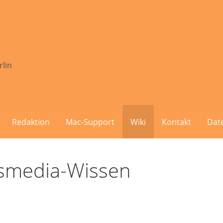
rlin
Redaktion
Mac-Support
Wiki
Kontakt
Dat
ssmedia-Wissen