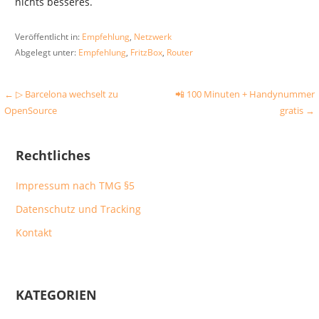
nichts besseres.
Veröffentlicht in:
Empfehlung
,
Netzwerk
Abgelegt unter:
Empfehlung
,
FritzBox
,
Router
Beitragsnavigation
← ▷ Barcelona wechselt zu
📲 100 Minuten + Handynummer
OpenSource
gratis →
Rechtliches
Impressum nach TMG §5
Datenschutz und Tracking
Kontakt
KATEGORIEN