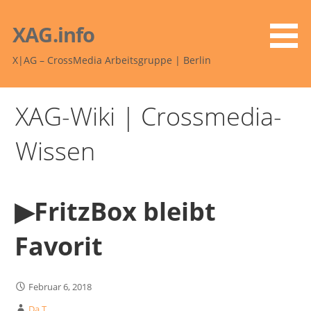
Zum
Inhalt
XAG.info
springen
X|AG – CrossMedia Arbeitsgruppe | Berlin
XAG-Wiki | Crossmedia-
Wissen
▶︎FritzBox bleibt
Favorit
Februar 6, 2018
Da T.