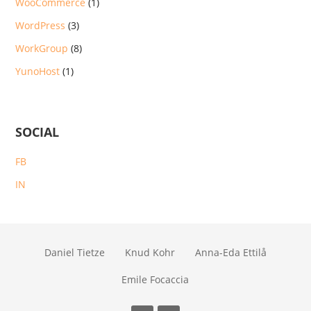
WooCommerce
(1)
WordPress
(3)
WorkGroup
(8)
YunoHost
(1)
SOCIAL
FB
IN
Daniel Tietze
Knud Kohr
Anna-Eda Ettilå
Emile Focaccia