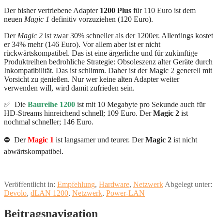
Der bisher vertriebene Adapter
1200 Plus
für 110 Euro ist dem
neuen
Magic 1
definitiv vorzuziehen (120 Euro).
Der
Magic 2
ist zwar 30% schneller als der 1200er. Allerdings kostet
er 34% mehr (146 Euro). Vor allem aber ist er nicht
rückwärtskompatibel. Das ist eine ärgerliche und für zukünftige
Produktreihen bedrohliche Strategie: Obsoleszenz alter Geräte durch
Inkompatibilität. Das ist schlimm. Daher ist der Magic 2 generell mit
Vorsicht zu genießen. Nur wer keine alten Adapter weiter
verwenden will, wird damit zufrieden sein.
✅ Die
Baureihe 1200
ist mit 10 Megabyte pro Sekunde auch für
HD-Streams hinreichend schnell; 109 Euro. Der
Magic 2
ist
nochmal schneller; 146 Euro.
⛔️ Der
Magic 1
ist langsamer und teurer. Der
Magic 2
ist nicht
abwärtskompatibel.
Veröffentlicht in:
Empfehlung
,
Hardware
,
Netzwerk
Abgelegt unter:
Devolo
,
dLAN 1200
,
Netzwerk
,
Power-LAN
Beitragsnavigation