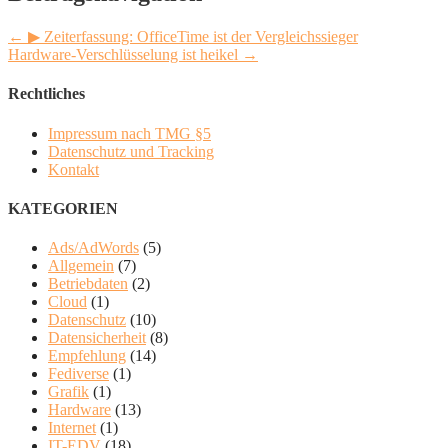
← ▶︎ Zeiterfassung: OfficeTime ist der Vergleichssieger
Hardware-Verschlüsselung ist heikel →
Rechtliches
Impressum nach TMG §5
Datenschutz und Tracking
Kontakt
KATEGORIEN
Ads/AdWords
(5)
Allgemein
(7)
Betriebdaten
(2)
Cloud
(1)
Datenschutz
(10)
Datensicherheit
(8)
Empfehlung
(14)
Fediverse
(1)
Grafik
(1)
Hardware
(13)
Internet
(1)
IT-EDV
(18)