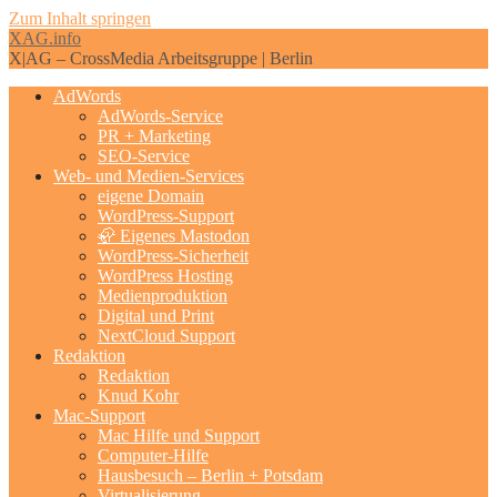
Zum Inhalt springen
XAG.info
X|AG – CrossMedia Arbeitsgruppe | Berlin
AdWords
AdWords-Service
PR + Marketing
SEO-Service
Web- und Medien-Services
eigene Domain
WordPress-Support
🦣 Eigenes Mastodon
WordPress-Sicherheit
WordPress Hosting
Medienproduktion
Digital und Print
NextCloud Support
Redaktion
Redaktion
Knud Kohr
Mac-Support
Mac Hilfe und Support
Computer-Hilfe
Hausbesuch – Berlin + Potsdam
Virtualisierung