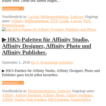
Hause Serif. Denn seit Jahren zeigen…
Weiterlesen →
Veröffentlicht in:
Layout
,
Medienproduktion
,
Software
Abgelegt
unter:
Affinity
,
Bildbearbeitung
,
DTP
,
Grafik
,
Layout
,
PDF
,
Reinzeichnung
▶︎ HKS-Paletten für Affinity Studio,
Affinity Designer, Affinity Photo und
Affinity Publisher.
September 1, 2018
Da T.
Kommentar schreiben
▶︎ HKS-Paletten für Affinity Studio, Affinity Designer, Photo und
Publisher ganz leicht selbst herstellen.
Weiterlesen →
Veröffentlicht in:
Medienproduktion
,
Software
Abgelegt unter:
Affinity
,
Affinity Designer
,
Affinity Photo
,
Affinity Publisher
,
Affinity Studio
,
Farb-Paletten
,
HKS-Paletten
,
Sonderfarben