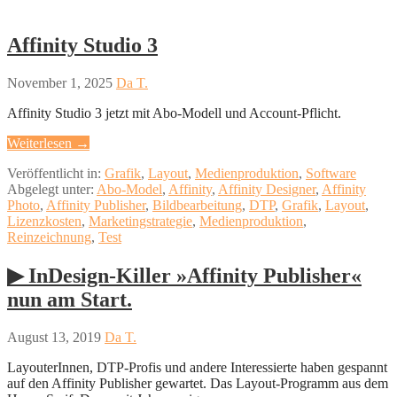
Affinity Studio 3
November 1, 2025
Da T.
Affinity Studio 3 jetzt mit Abo-Modell und Account-Pflicht.
Weiterlesen →
Veröffentlicht in:
Grafik
,
Layout
,
Medienproduktion
,
Software
Abgelegt unter:
Abo-Model
,
Affinity
,
Affinity Designer
,
Affinity
Photo
,
Affinity Publisher
,
Bildbearbeitung
,
DTP
,
Grafik
,
Layout
,
Lizenzkosten
,
Marketingstrategie
,
Medienproduktion
,
Reinzeichnung
,
Test
▶︎ InDesign-Killer »Affinity Publisher«
nun am Start.
August 13, 2019
Da T.
LayouterInnen, DTP-Profis und andere Interessierte haben gespannt
auf den Affinity Publisher gewartet. Das Layout-Programm aus dem