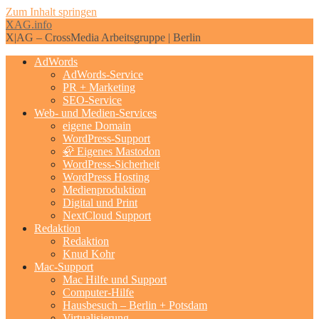
Zum Inhalt springen
XAG.info
X|AG – CrossMedia Arbeitsgruppe | Berlin
AdWords
AdWords-Service
PR + Marketing
SEO-Service
Web- und Medien-Services
eigene Domain
WordPress-Support
🦣 Eigenes Mastodon
WordPress-Sicherheit
WordPress Hosting
Medienproduktion
Digital und Print
NextCloud Support
Redaktion
Redaktion
Knud Kohr
Mac-Support
Mac Hilfe und Support
Computer-Hilfe
Hausbesuch – Berlin + Potsdam
Virtualisierung