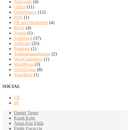
Netzwerk
(4)
Office
(11)
OpenSource
(12)
PDF
(1)
PR und Marketing
(4)
Recht
(4)
Schrift
(1)
Sicherheit
(37)
Software
(25)
Strategie
(1)
Telekommunikation
(2)
WooCommerce
(1)
WordPress
(3)
WorkGroup
(8)
YunoHost
(1)
SOCIAL
FB
IN
Daniel Tietze
Knud Kohr
Anna-Eda Ettilå
Emile Focaccia