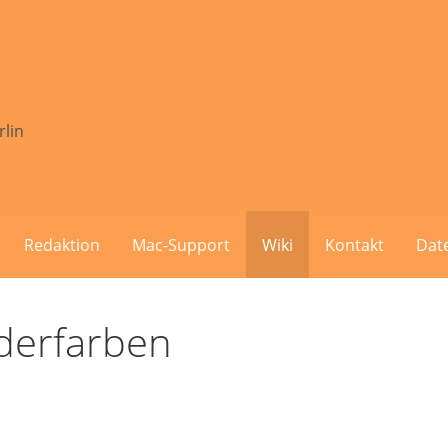
rlin
Redaktion
Mac-Support
Wiki
Kontakt
Dat
derfarben