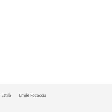
Ettilå
Emile Focaccia