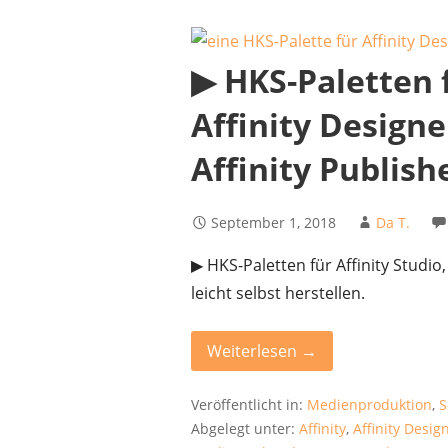
▶︎ HKS-Paletten 
Affinity Designe
Affinity Publish
September 1, 2018
Da T.
▶︎ HKS-Paletten für Affinity Studi
leicht selbst herstellen.
Weiterlesen →
Veröffentlicht in:
Medienproduktion
,
S
Abgelegt unter:
Affinity
,
Affinity Desig