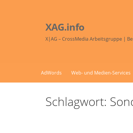
Zum
Inhalt
springen
XAG.info
X|AG – CrossMedia Arbeitsgruppe | Be
AdWords
Web- und Medien-Services
Schlagwort: Son