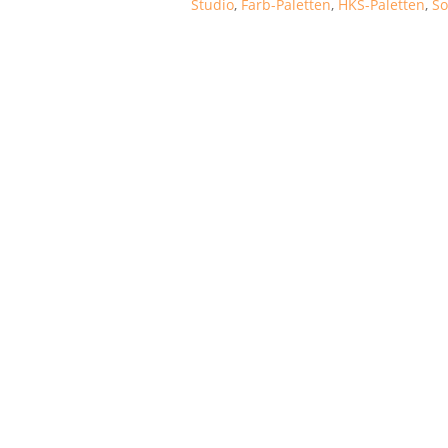
Studio
,
Farb-Paletten
,
HKS-Paletten
,
So