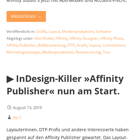
Affinity Studio 3 jetzt mit Abo-Modell und Account-Pflicht.
Weiterlesen →
Veröffentlicht in:
Grafik
,
Layout
,
Medienproduktion
,
Software
Abgelegt unter:
Abo-Model
,
Affinity
,
Affinity Designer
,
Affinity Photo
,
Affinity Publisher
,
Bildbearbeitung
,
DTP
,
Grafik
,
Layout
,
Lizenzkosten
,
Marketingstrategie
,
Medienproduktion
,
Reinzeichnung
,
Test
▶︎ InDesign-Killer »Affinity
Publisher« nun am Start.
August 13, 2019
Da T.
LayouterInnen, DTP-Profis und andere Interessierte haben
gespannt auf den Affinity Publisher gewartet. Das Layout-