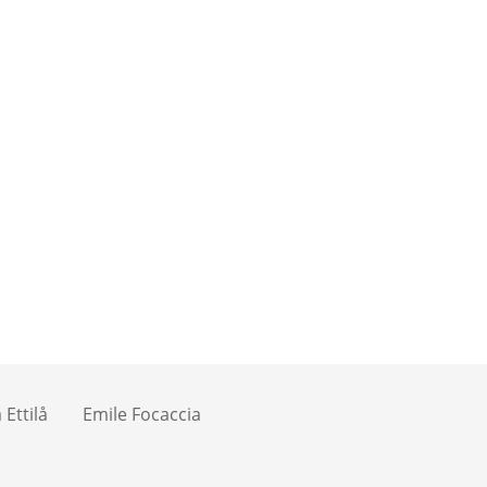
Ettilå
Emile Focaccia