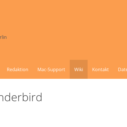
rlin
Redaktion
Mac-Support
Wiki
Kontakt
Dat
nderbird