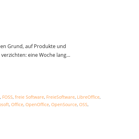
euen Grund, auf Produkte und
u verzichten: eine Woche lang…
e
,
FOSS
,
freie Software
,
FreieSoftware
,
LibreOffice
,
osoft
,
Office
,
OpenOffice
,
OpenSource
,
OSS
,