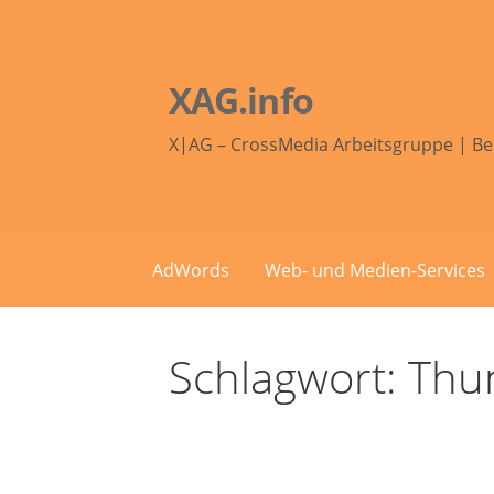
Zum
Inhalt
springen
XAG.info
X|AG – CrossMedia Arbeitsgruppe | Be
AdWords
Web- und Medien-Services
Schlagwort: Thu