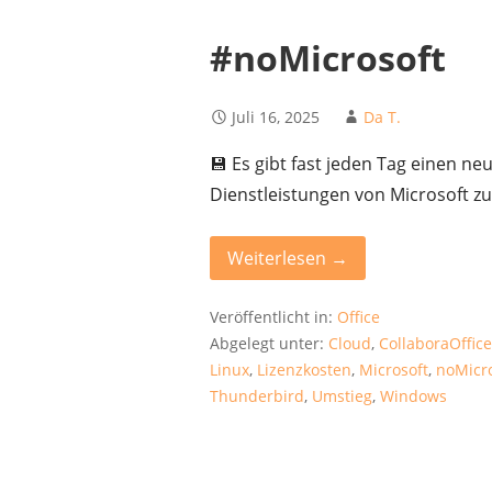
#noMicrosoft
Juli 16, 2025
Da T.
💾 Es gibt fast jeden Tag einen n
Dienstleistungen von Microsoft z
Weiterlesen →
Veröffentlicht in:
Office
Abgelegt unter:
Cloud
,
CollaboraOffic
Linux
,
Lizenzkosten
,
Microsoft
,
noMicr
Thunderbird
,
Umstieg
,
Windows