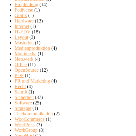
Empfehlung
(14)
Fediverse
(1)
Grafik
(1)
Hardware
(13)
Internet
(1)
IT-EDV
(18)
Layout
(3)
Mastodon
(1)
Medienproduktion
(4)
Multimedia
(1)
Netzwerk
(4)
Office
(11)
OpenSource
(12)
PDF
(1)
PR und Marketing
(4)
Recht
(4)
Schrift
(1)
Sicherheit
(37)
Software
(25)
Strategie
(1)
Telekommunikation
(2)
WooCommerce
(1)
WordPress
(3)
WorkGroup
(8)
YunoHost
(1)