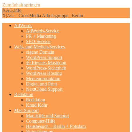
Zum Inhalt springen
XAG.info
X|AG – CrossMedia Arbeitsgruppe | Berlin
AdWords
AdWords-Service
PR + Marketing
SEO-Service
Web- und Medien-Services
eigene Domain
WordPress-Support
🦣 Eigenes Mastodon
WordPress-Sicherheit
WordPress Hosting
Medienproduktion
Digital und Print
NextCloud Support
Redaktion
Redaktion
Knud Kohr
Mac-Support
Mac Hilfe und Support
Computer-Hilfe
Hausbesuch – Berlin + Potsdam
Virtualisierung