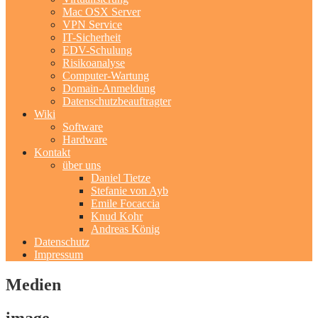
Mac OSX Server
VPN Service
IT-Sicherheit
EDV-Schulung
Risikoanalyse
Computer-Wartung
Domain-Anmeldung
Datenschutzbeauftragter
Wiki
Software
Hardware
Kontakt
über uns
Daniel Tietze
Stefanie von Ayb
Emile Focaccia
Knud Kohr
Andreas König
Datenschutz
Impressum
Medien
image