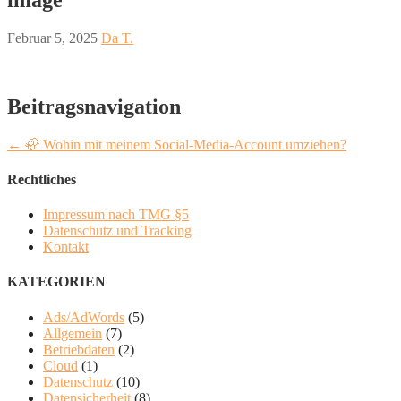
Februar 5, 2025
Da T.
Beitragsnavigation
← 🦣 Wohin mit meinem Social-Media-Account umziehen?
Rechtliches
Impressum nach TMG §5
Datenschutz und Tracking
Kontakt
KATEGORIEN
Ads/AdWords
(5)
Allgemein
(7)
Betriebdaten
(2)
Cloud
(1)
Datenschutz
(10)
Datensicherheit
(8)