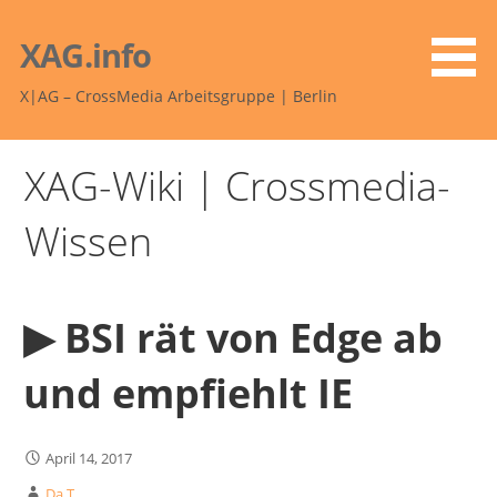
Zum
Inhalt
XAG.info
springen
X|AG – CrossMedia Arbeitsgruppe | Berlin
XAG-Wiki | Crossmedia-
Wissen
▶︎ BSI rät von Edge ab
und empfiehlt IE
April 14, 2017
Da T.