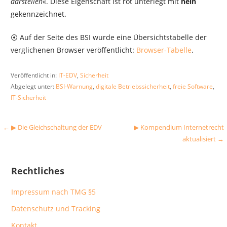
darstellen
«. Diese Eigenschaft ist rot unterlegt mit
nein
gekennzeichnet.
⦿ Auf der Seite des BSI wurde eine Übersichtstabelle der
verglichenen Browser veröffentlicht:
Browser-Tabelle
.
Veröffentlicht in:
IT-EDV
,
Sicherheit
Abgelegt unter:
BSI-Warnung
,
digitale Betriebssicherheit
,
freie Software
,
IT-Sicherheit
Beitragsnavigation
← ▶︎ Die Gleichschaltung der EDV
▶︎ Kompendium Internetrecht
aktualisiert →
Rechtliches
Impressum nach TMG §5
Datenschutz und Tracking
Kontakt