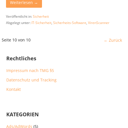
Weiterlesen →
Veröffentlicht in:
Sicherheit
Abgelegt unter:
IT-Sicherheit
,
Sicherheits-Software
,
VirenScanner
Beitrag
Seite 10 von 10
← Zurück
Navigation
Rechtliches
Impressum nach TMG §5
Datenschutz und Tracking
Kontakt
KATEGORIEN
Ads/AdWords
(5)