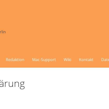
rlin
Redaktion
Mac-Support
Wiki
Kontakt
Dat
lärung