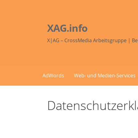
Zum
Inhalt
springen
XAG.info
X|AG – CrossMedia Arbeitsgruppe | Be
AdWords
Web- und Medien-Services
Datenschutzerk