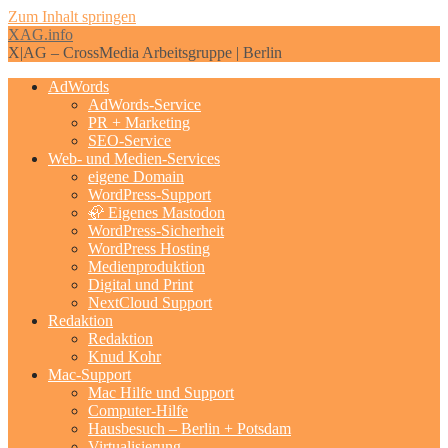
Zum Inhalt springen
XAG.info
X|AG – CrossMedia Arbeitsgruppe | Berlin
AdWords
AdWords-Service
PR + Marketing
SEO-Service
Web- und Medien-Services
eigene Domain
WordPress-Support
🦣 Eigenes Mastodon
WordPress-Sicherheit
WordPress Hosting
Medienproduktion
Digital und Print
NextCloud Support
Redaktion
Redaktion
Knud Kohr
Mac-Support
Mac Hilfe und Support
Computer-Hilfe
Hausbesuch – Berlin + Potsdam
Virtualisierung