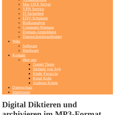
Mac OSX Server
VPN Service
IT-Sicherheit
EDV-Schulung
Risikoanalyse
Computer-Wartung
Domain-Anmeldung
Datenschutzbeauftragter
Wiki
Software
Hardware
Kontakt
über uns
Daniel Tietze
Stefanie von Ayb
Emile Focaccia
Knud Kohr
Andreas König
Datenschutz
Impressum
Digital Diktieren und
archivieren im MP3-Format