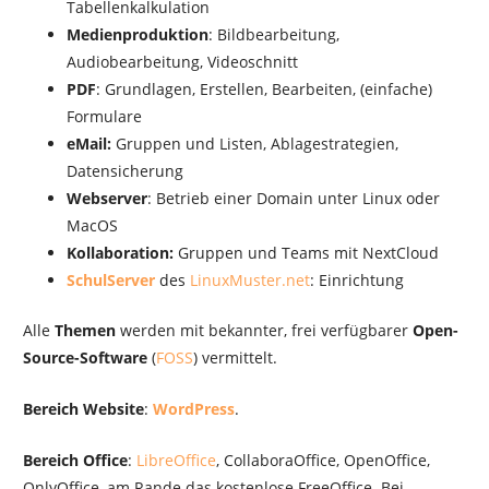
Tabellenkalkulation
Medienproduktion
: Bildbearbeitung,
Audiobearbeitung, Videoschnitt
PDF
: Grundlagen, Erstellen, Bearbeiten, (einfache)
Formulare
eMail:
Gruppen und Listen, Ablagestrategien,
Datensicherung
Webserver
: Betrieb einer Domain unter Linux oder
MacOS
Kollaboration:
Gruppen und Teams mit NextCloud
SchulServer
des
LinuxMuster.net
: Einrichtung
Alle
Themen
werden mit bekannter, frei verfügbarer
Open-
Source-Software
(
FOSS
) vermittelt.
Bereich Website
:
WordPress
.
Bereich Office
:
LibreOffice
, CollaboraOffice, OpenOffice,
OnlyOffice, am Rande das kostenlose FreeOffice. Bei