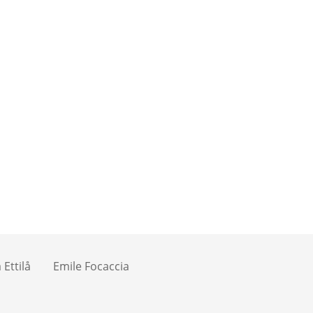
Ettilå
Emile Focaccia