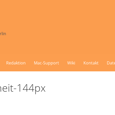
rlin
Redaktion
Mac-Support
Wiki
Kontakt
Dat
heit-144px