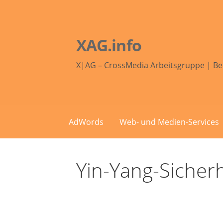
Zum
Inhalt
springen
XAG.info
X|AG – CrossMedia Arbeitsgruppe | Be
AdWords
Web- und Medien-Services
Yin-Yang-Sicher