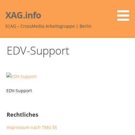
Zum
Inhalt
XAG.info
springen
X|AG – CrossMedia Arbeitsgruppe | Berlin
EDV-Support
EDV-Support
Rechtliches
Impressum nach TMG §5