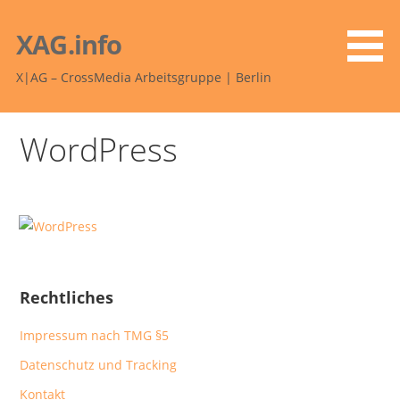
Zum
Inhalt
XAG.info
springen
X|AG – CrossMedia Arbeitsgruppe | Berlin
WordPress
Rechtliches
Impressum nach TMG §5
Datenschutz und Tracking
Kontakt