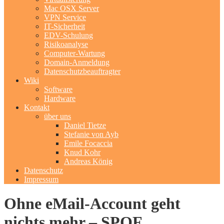
Mac OSX Server
VPN Service
IT-Sicherheit
EDV-Schulung
Risikoanalyse
Computer-Wartung
Domain-Anmeldung
Datenschutzbeauftragter
Wiki
Software
Hardware
Kontakt
über uns
Daniel Tietze
Stefanie von Ayb
Emile Focaccia
Knud Kohr
Andreas König
Datenschutz
Impressum
Ohne eMail-Account geht
nichts mehr – SPOF