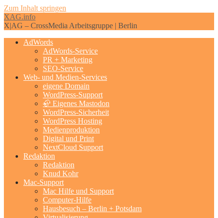
Zum Inhalt springen
XAG.info
X|AG – CrossMedia Arbeitsgruppe | Berlin
AdWords
AdWords-Service
PR + Marketing
SEO-Service
Web- und Medien-Services
eigene Domain
WordPress-Support
🦣 Eigenes Mastodon
WordPress-Sicherheit
WordPress Hosting
Medienproduktion
Digital und Print
NextCloud Support
Redaktion
Redaktion
Knud Kohr
Mac-Support
Mac Hilfe und Support
Computer-Hilfe
Hausbesuch – Berlin + Potsdam
Virtualisierung