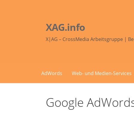
Zum
Inhalt
springen
XAG.info
X|AG – CrossMedia Arbeitsgruppe | Be
AdWords
Web- und Medien-Services
Google AdWords-