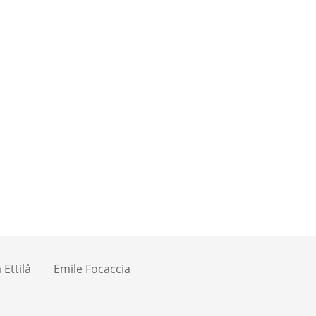
Ettilå
Emile Focaccia