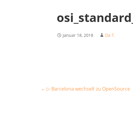
osi_standard
Januar 18, 2018
Da T.
Beitragsnavigation
← ▷ Barcelona wechselt zu OpenSource