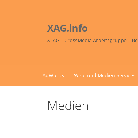
Zum
Inhalt
springen
XAG.info
X|AG – CrossMedia Arbeitsgruppe | Be
AdWords
Web- und Medien-Services
Medien