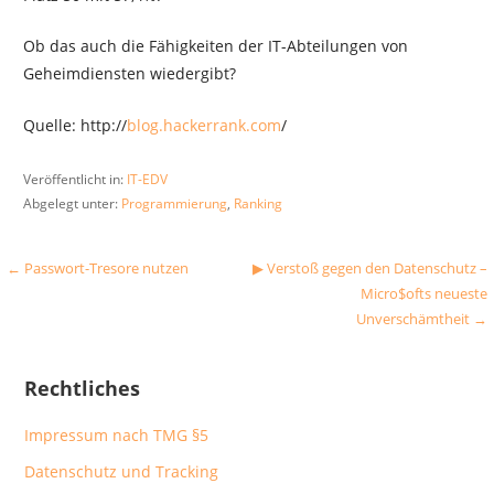
Ob das auch die Fähigkeiten der IT-Abteilungen von
Geheimdiensten wiedergibt?
Quelle: http://
blog.hackerrank.com
/
Veröffentlicht in:
IT-EDV
Abgelegt unter:
Programmierung
,
Ranking
Beitragsnavigation
← Passwort-Tresore nutzen
▶︎ Verstoß gegen den Datenschutz –
Micro$ofts neueste
Unverschämtheit →
Rechtliches
Impressum nach TMG §5
Datenschutz und Tracking