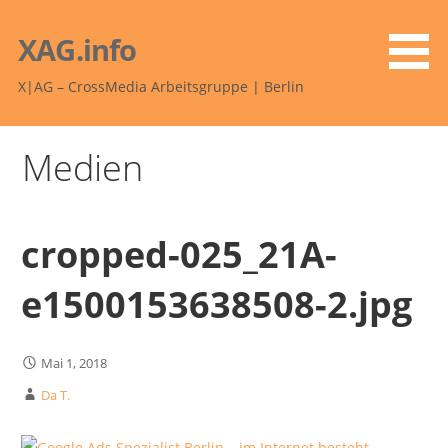
Zum
Inhalt
XAG.info
springen
X|AG – CrossMedia Arbeitsgruppe | Berlin
Medien
cropped-025_21A-
e1500153638508-2.jpg
Mai 1, 2018
Da T.