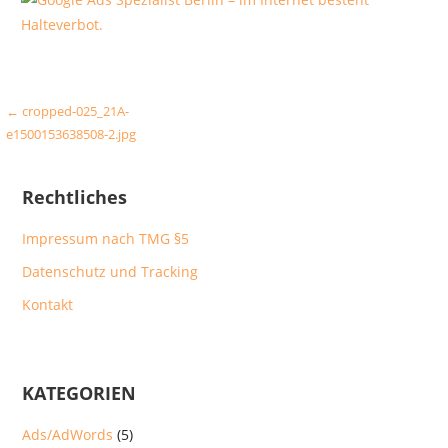
Beitragsnavigation
← cropped-025_21A-
e1500153638508-2.jpg
Rechtliches
Impressum nach TMG §5
Datenschutz und Tracking
Kontakt
KATEGORIEN
Ads/AdWords
(5)