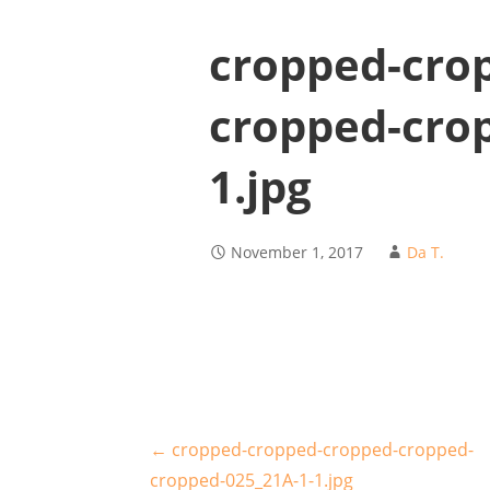
cropped-cro
cropped-cro
1.jpg
November 1, 2017
Da T.
Beitragsnavigation
← cropped-cropped-cropped-cropped-
cropped-025_21A-1-1.jpg