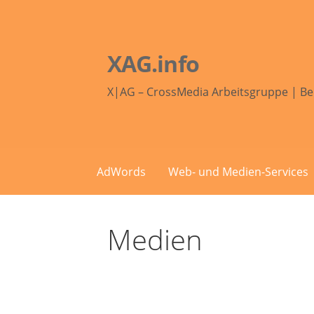
Zum
Inhalt
springen
XAG.info
X|AG – CrossMedia Arbeitsgruppe | Be
AdWords
Web- und Medien-Services
Medien