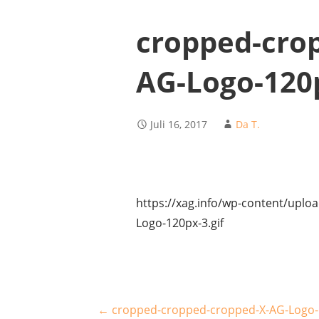
cropped-cro
AG-Logo-120p
Juli 16, 2017
Da T.
https://xag.info/wp-content/upl
Logo-120px-3.gif
Beitragsnavigation
← cropped-cropped-cropped-X-AG-Logo-