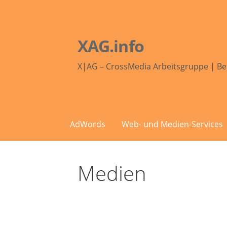
Zum
Inhalt
springen
XAG.info
X|AG – CrossMedia Arbeitsgruppe | Be
AdWords
Web- und Medien-Services
Medien