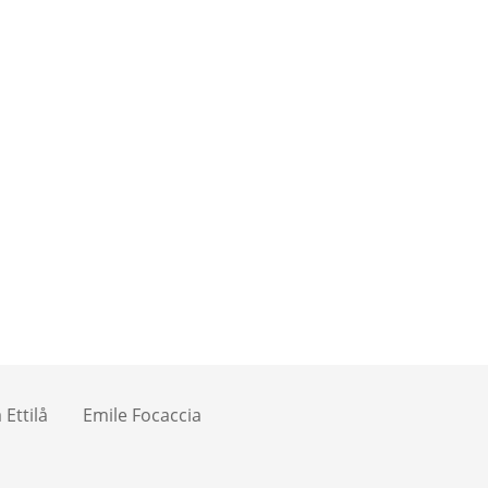
Ettilå
Emile Focaccia