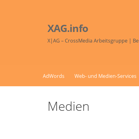
Zum
Inhalt
springen
XAG.info
X|AG – CrossMedia Arbeitsgruppe | Be
AdWords
Web- und Medien-Services
Medien