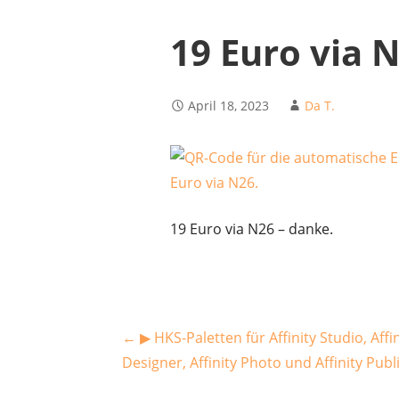
19 Euro via 
April 18, 2023
Da T.
19 Euro via N26 – danke.
Beitragsnavigation
← ▶︎ HKS-Paletten für Affinity Studio, Affi
Designer, Affinity Photo und Affinity Publ