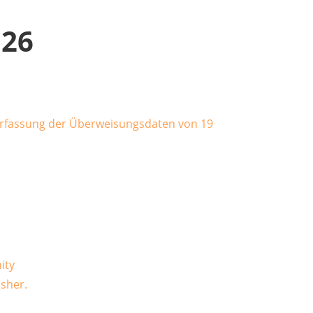
N26
nity
isher.