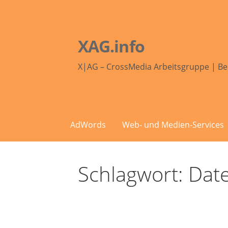
Zum
Inhalt
springen
XAG.info
X|AG – CrossMedia Arbeitsgruppe | Be
AdWords
Web- und Medien-Services
Schlagwort: Dat