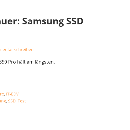
auer: Samsung SSD
entar schreiben
50 Pro hält am längsten.
re
,
IT-EDV
ung
,
SSD
,
Test