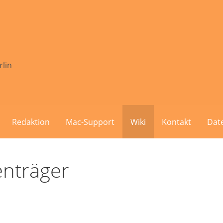
rlin
Redaktion
Mac-Support
Wiki
Kontakt
Dat
enträger