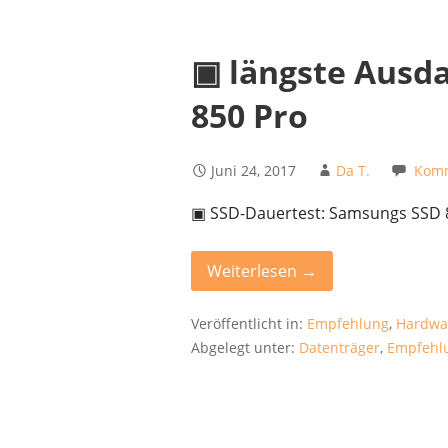
▣ längste Ausd
850 Pro
Juni 24, 2017
Da T.
Komm
▣ SSD-Dauertest: Samsungs SSD 8
Weiterlesen →
Veröffentlicht in:
Empfehlung
,
Hardwa
Abgelegt unter:
Datenträger
,
Empfehl