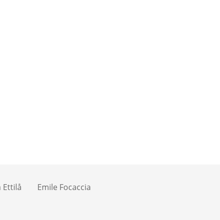
Ettilå
Emile Focaccia