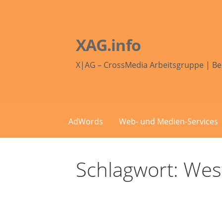
Zum
Inhalt
springen
XAG.info
X|AG – CrossMedia Arbeitsgruppe | Be
AdWords
Web- und Medien-Services
Schlagwort: West