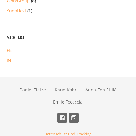
WorkGroup
(8)
YunoHost
(1)
SOCIAL
FB
IN
Daniel Tietze
Knud Kohr
Anna-Eda Ettilå
Emile Focaccia
Datenschutz und Tracking