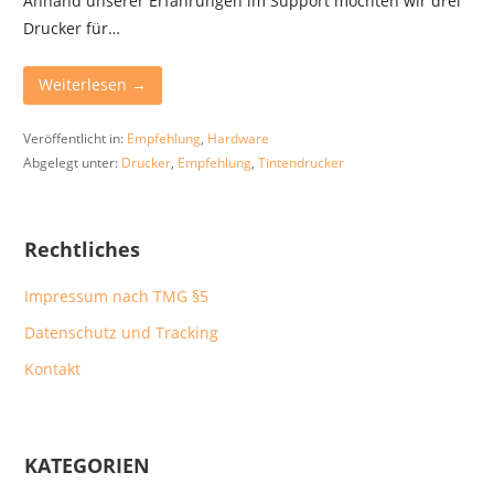
Anhand unserer Erfahrungen im Support möchten wir drei
Drucker für…
Weiterlesen →
Veröffentlicht in:
Empfehlung
,
Hardware
Abgelegt unter:
Drucker
,
Empfehlung
,
Tintendrucker
Rechtliches
Impressum nach TMG §5
Datenschutz und Tracking
Kontakt
KATEGORIEN