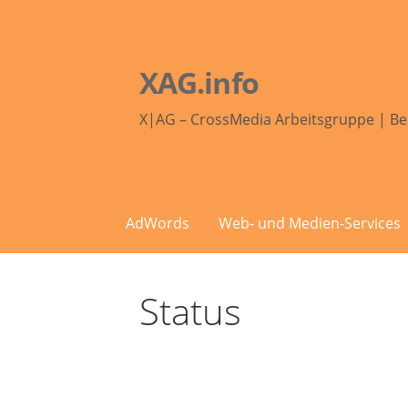
Zum
Inhalt
springen
XAG.info
X|AG – CrossMedia Arbeitsgruppe | Be
AdWords
Web- und Medien-Services
Status