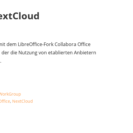
NextCloud
t dem LibreOffice-Fork Collabora Office
, der die Nutzung von etablierten Anbietern
…
WorkGroup
Office
,
NextCloud