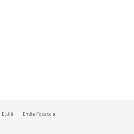
Ettilå
Emile Focaccia