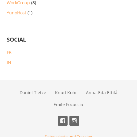
WorkGroup
(8)
YunoHost
(1)
SOCIAL
FB
IN
Daniel Tietze
Knud Kohr
Anna-Eda Ettilå
Emile Focaccia
Datenschutz und Tracking