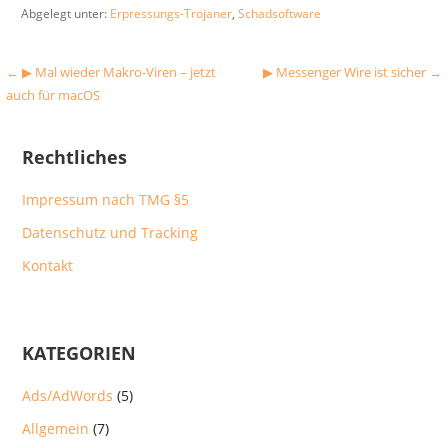
Abgelegt unter:
Erpressungs-Trojaner
,
Schadsoftware
Beitragsnavigation
← ▶︎ Mal wieder Makro-Viren – jetzt
▶︎ Messenger Wire ist sicher →
auch für macOS
Rechtliches
Impressum nach TMG §5
Datenschutz und Tracking
Kontakt
KATEGORIEN
Ads/AdWords
(5)
Allgemein
(7)