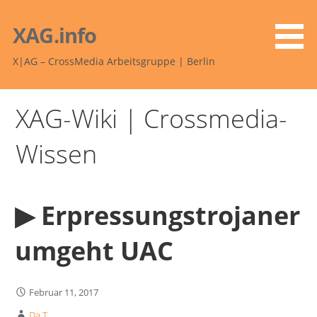
Zum
Inhalt
XAG.info
springen
X|AG – CrossMedia Arbeitsgruppe | Berlin
XAG-Wiki | Crossmedia-
Wissen
▶︎ Erpressungstrojaner
umgeht UAC
Februar 11, 2017
Da T.