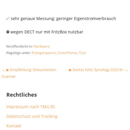
✅ sehr genaue Messung; geringer Eigenstromverbrauch
⛔️ wegen DECT nur mit FritzBox nutzbar
Veröffentlicht in:
Hardware
Abgelegt unter:
Energiesparen
,
SmartHome
,
Test
Beitragsnavigation
← ▶︎ Empfehlung: Dokumenten-
▶︎ bestes NAS: Synology DS218+ →
Scanner
Rechtliches
Impressum nach TMG §5
Datenschutz und Tracking
Kontakt