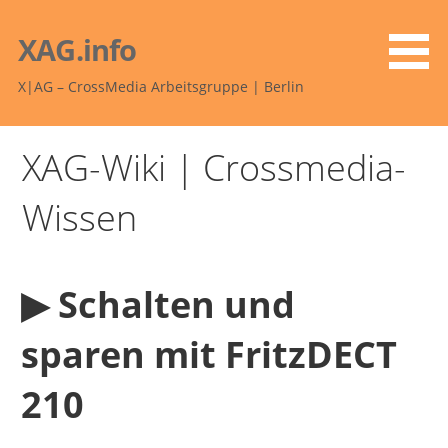
Zum
Inhalt
XAG.info
springen
X|AG – CrossMedia Arbeitsgruppe | Berlin
XAG-Wiki | Crossmedia-
Wissen
▶︎ Schalten und
sparen mit FritzDECT
210