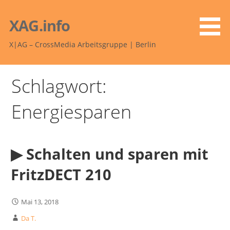
Zum
Inhalt
XAG.info
springen
X|AG – CrossMedia Arbeitsgruppe | Berlin
Schlagwort:
Energiesparen
▶︎ Schalten und sparen mit
FritzDECT 210
Mai 13, 2018
Da T.