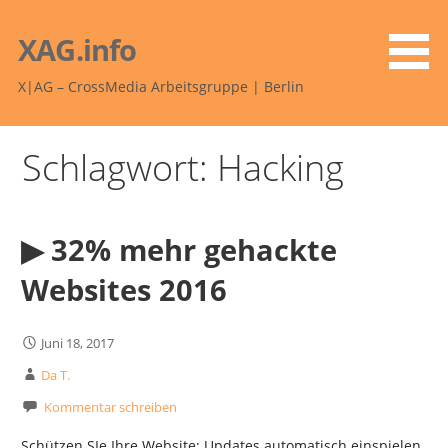
Zum
Inhalt
XAG.info
springen
X|AG – CrossMedia Arbeitsgruppe | Berlin
Schlagwort: Hacking
▶︎ 32% mehr gehackte
Websites 2016
Juni 18, 2017
Da T.
Kommentar schreiben
Schützen SIe Ihre Website: Updates automatisch einspielen,