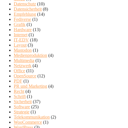
Datenschutz
(10)
Datensicherheit
(8)
Empfehlung
(14)
Fediverse
(1)
Grafik
(1)
Hardware
(13)
Internet
(1)
IT-EDV
(18)
Layout
(3)
Mastodon
(1)
Medienproduktion
(4)
Multimedia
(1)
Netzwerk
(4)
Office
(11)
OpenSource
(12)
PDF
(1)
PR und Marketing
(4)
Recht
(4)
Schrift
(1)
Sicherheit
(37)
Software
(25)
Strategie
(1)
Telekommunikation
(2)
WooCommerce
(1)
WordPress
(3)