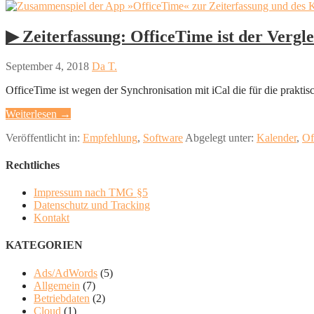
▶︎ Zeiterfassung: OfficeTime ist der Vergle
September 4, 2018
Da T.
OfficeTime ist wegen der Synchronisation mit iCal die für die prakt
Weiterlesen →
Veröffentlicht in:
Empfehlung
,
Software
Abgelegt unter:
Kalender
,
Of
Rechtliches
Impressum nach TMG §5
Datenschutz und Tracking
Kontakt
KATEGORIEN
Ads/AdWords
(5)
Allgemein
(7)
Betriebdaten
(2)
Cloud
(1)