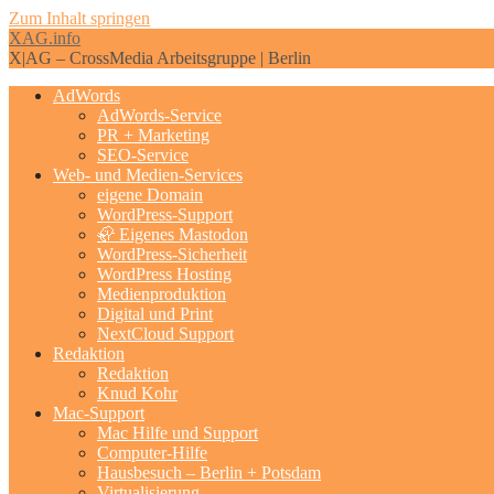
Zum Inhalt springen
XAG.info
X|AG – CrossMedia Arbeitsgruppe | Berlin
AdWords
AdWords-Service
PR + Marketing
SEO-Service
Web- und Medien-Services
eigene Domain
WordPress-Support
🦣 Eigenes Mastodon
WordPress-Sicherheit
WordPress Hosting
Medienproduktion
Digital und Print
NextCloud Support
Redaktion
Redaktion
Knud Kohr
Mac-Support
Mac Hilfe und Support
Computer-Hilfe
Hausbesuch – Berlin + Potsdam
Virtualisierung