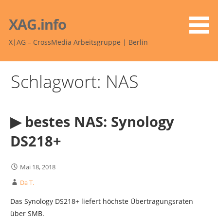
Zum
Inhalt
XAG.info
springen
X|AG – CrossMedia Arbeitsgruppe | Berlin
Schlagwort: NAS
▶︎ bestes NAS: Synology
DS218+
Mai 18, 2018
Da T.
Das Synology DS218+ liefert höchste Übertragungsraten
über SMB.