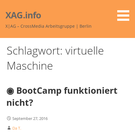
Zum
Inhalt
XAG.info
springen
X|AG – CrossMedia Arbeitsgruppe | Berlin
Schlagwort: virtuelle
Maschine
◉ BootCamp funktioniert
nicht?
September 27, 2016
Da T.